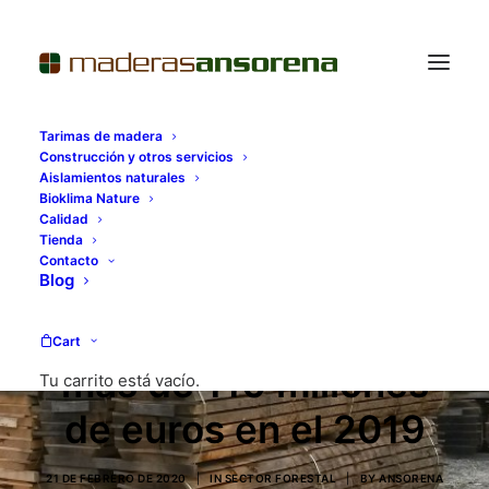
Tarimas de madera
Construcción y otros servicios
Aislamientos naturales
Bioklima Nature
Calidad
La madera de los
Tienda
Contacto
montes públicos
Blog
genera en España
Cart
más de 110 millones
Tu carrito está vacío.
de euros en el 2019
21 DE FEBRERO DE 2020
|
IN
SECTOR FORESTAL
|
BY
ANSORENA