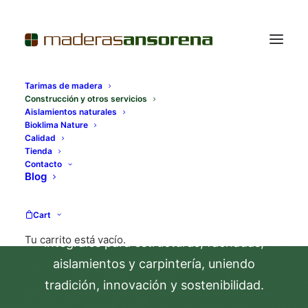
Tarimas de madera
Construcción y otros servicios
Aislamientos naturales
Bioklima Nature
Construcción con madera
Calidad
Tienda
y otros servicios
Contacto
Blog
Construimos con madera y con
Cart
compromiso. Ofrecemos soluciones
Tu carrito está vacío.
integrales para estructuras, fachadas,
aislamientos y carpintería, uniendo
tradición, innovación y sostenibilidad.