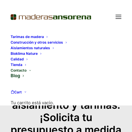
Tarimas de madera
Construcción y otros servicios
Aislamientos naturales
Especialistas en
Bioklima Nature
Calidad
madera de alta
Tienda
Contacto
Blog
calidad. Disponemos
de amplio stock en
Cart
aislamiento y tarimas.
Tu carrito está vacío.
¡Solicita tu
presupuesto a medida